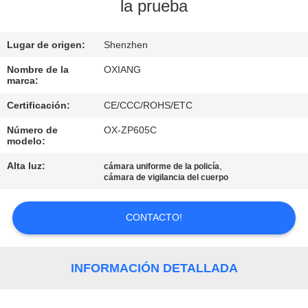
NOSOTROS
la prueba
RECORRIDO
Lugar de origen:
Shenzhen
POR
Nombre de la
OXIANG
marca:
LA
Certificación:
CE/CCC/ROHS/ETC
FÁBRICA
Número de
OX-ZP605C
modelo:
CONTROL
Alta luz:
,
cámara uniforme de la policía
DE
cámara de vigilancia del cuerpo
CALIDAD
CONTACTO!
CONTACTA
CON
INFORMACIÓN DETALLADA
NOSOTROS