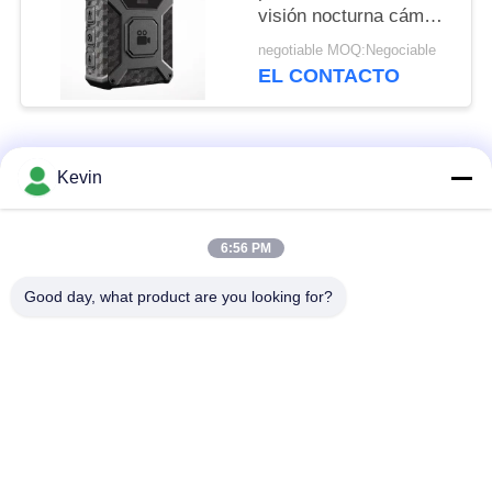
POLÍTICA
visión nocturna cámara
portátil de cuerpo
DE
negotiable MOQ:Negociable
grabación de audio
EL CONTACTO
PRIVACIDAD
Categorías Populares
Todos
Kevin
Limpie las cámaras
Cámaras del cuerpo
6:56 PM
gastadas
de la policía
Good day, what product are you looking for?
cámara gastada del
Cámara del casco de
cuerpo 4G
seguridad
cámaras de la
DVR móvil 4G
rociada 4G