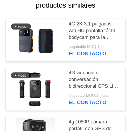
productos similares
NOTICIAS
4G 2K 3,1 pulgadas
CASOS
wifi HD pantalla táctil
bodycam para la
DE
aplicación de la ley
negotiable MOQ:1pc
TRABAJO
cámara de seguridad
EL CONTACTO
SOLICITAR
4G wifi audio
UNA CITA
conversación
bidireccional GPS Live
Video cámara corporal
MAPA
Negotiate MOQ:1 pieza
para la aplicación de la
EL CONTACTO
DEL
ley
SITIO
4g 1080P cámara
portátil con GPS de