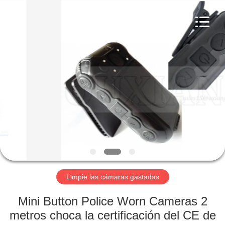
Shenzhen
Ouxiang
Electronic
Co.,
Ltd..
All
Rights
Reserved.
INICIO
PRODUCTOS
LOS
VÍDEOS
ESPECTÁCULO
VR
Limpie las cámaras gastadas
Mini Button Police Worn Cameras 2
SOBRE
metros choca la certificación del CE de